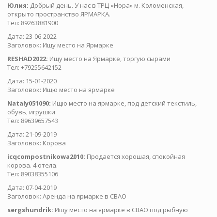
Юлия:
Добрый день. У нас в ТРЦ «Нора» м. Коломенская,
открыто пространство ЯРМАРКА.
Тел: 89263881900
Дата: 23-06-2022
Заголовок: Ищу место на Ярмарке
RESHAD2022:
Ищу место на Ярмарке, торгую сырами
Тел: +79255642152
Дата: 15-01-2020
Заголовок: Ищю место на ярмарке
Nataly051090:
Ищю место на ярмарке, под детский текстиль,
обувь, игрушки
Тел: 89639657543
Дата: 21-09-2019
Заголовок: Корова
icqcompostnikowa2010:
Продается хорошая, спокойная
корова. 4 отела.
Тел: 89038355106
Дата: 07-04-2019
Заголовок: Аренда на ярмарке в СВАО
sergshundrik:
Ищу место на ярмарке в СВАО под рыбную