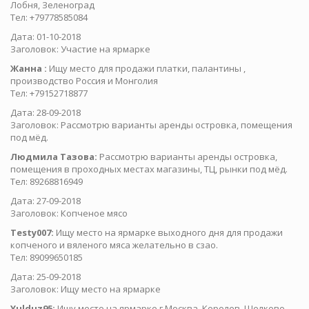
Лобня, Зеленоград
Тел: +79778585084
Дата: 01-10-2018
Заголовок: Участие на ярмарке
Жанна :
Ищу место для продажи платки, палантины ,
производство Россия и Монголия
Тел: +79152718877
Дата: 28-09-2018
Заголовок: Рассмотрю варианты аренды островка, помещения
под мёд.
Людмила Тазова:
Рассмотрю варианты аренды островка,
помещения в проходных местах магазины, ТЦ, рынки под мёд.
Тел: 89268816949
Дата: 27-09-2018
Заголовок: Копченое мясо
Testy007:
Ищу место на ярмарке выходного дня для продажи
копченого и вяленого мяса желательно в сзао.
Тел: 89099650185
Дата: 25-09-2018
Заголовок: Ищу место на ярмарке
Yulduz95:
Ищу место на ярмарке,г.Москва, Королев, Щелково,