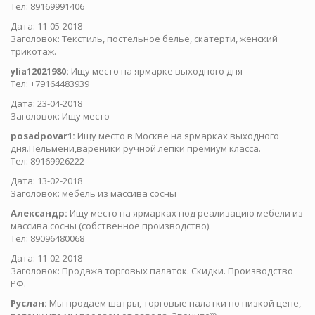
Тел: 89169991406
Дата: 11-05-2018
Заголовок: Текстиль, постельное белье, скатерти, женский
трикотаж.
ylia12021980:
Ищу место на ярмарке выходного дня
Тел: +79164483939
Дата: 23-04-2018
Заголовок: Ищу место
posadpovar1:
Ищу место в Москве на ярмарках выходного
дня.Пельмени,вареники ручной лепки премиум класса.
Тел: 89169926222
Дата: 13-02-2018
Заголовок: мебель из массива сосны
Александр:
Ищу место на ярмарках под реализацию мебели из
массива сосны (собственное производство).
Тел: 89096480068
Дата: 11-02-2018
Заголовок: Продажа торговых палаток. Скидки. Производство
РФ.
Руслан:
Мы продаем шатры, торговые палатки по низкой цене,