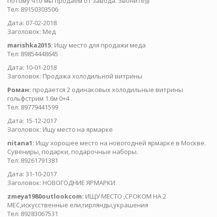
потому что мы продаем от завода. Звоните)))
Тел: 89150303506
Дата: 07-02-2018
Заголовок: Мед
marishka2015:
Ищу место для продажи меда
Тел: 89854448645
Дата: 10-01-2018
Заголовок: Продажа холодильной витрины
Роман:
продается 2 одинаковых холодильные витрины
гольфстрим 1.6м 0+4 .
Тел: 89779441599
Дата: 15-12-2017
Заголовок: Ищу место на ярмарке
nitana1:
Ищу хорошее место на новогодней ярмарке в Москве.
Сувениры, подарки, подарочные наборы.
Тел: 89261791381
Дата: 31-10-2017
Заголовок: НОВОГОДНИЕ ЯРМАРКИ
zmeya1980outlookcom:
ИЩУ МЕСТО ,СРОКОМ НА 2
МЕС,искусственные ели,гирлянды,украшения
Тел: 89283067531