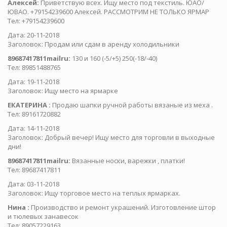
Алексей:
Приветствую всех. Ищу место под текстиль. ЮАО/
ЮВАО. +79154239600 Алексей. РАССМОТРИМ НЕ ТОЛЬКО ЯРМАР
Тел: +79154239600
Дата: 20-11-2018
Заголовок: Продам или сдам в аренду холодильники
89687417811mailru:
130 и 160 (-5/+5) 250(-18/-40)
Тел: 89851488765
Дата: 19-11-2018
Заголовок: Ищу место на ярмарке
ЕКАТЕРИНА :
Продаю шапки ручной работы вязаные из меха .
Тел: 89161720882
Дата: 14-11-2018
Заголовок: Добрый вечер! Ищу место для торговли в выходные
дни!
89687417811mailru:
Вязанные носки, варежки , платки!
Тел: 89687417811
Дата: 03-11-2018
Заголовок: Ищу торговое место на теплых ярмарках.
Нина :
Производство и ремонт украшений. Изготовление штор
и тюлевых занавесок
Тел: 89057229163